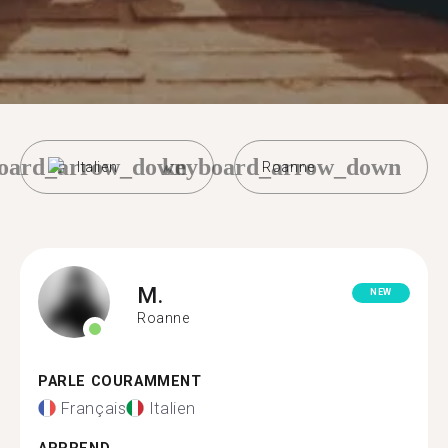
oard_arrow_down
keyboard_arrow_down
Italien
Roanne
M.
NEW
Roanne
PARLE COURAMMENT
Français
Italien