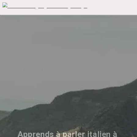
Apprends à parler italien à 