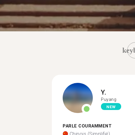
key
Y.
Puyang
NEW
PARLE COURAMMENT
Chinois (Simplifié)