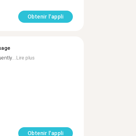
Obtenir l'appli
ssage
ently...
Lire plus
Obtenir l'appli