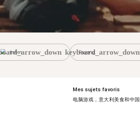
board_arrow_down
keyboard_arrow_down
Italien
Puyang
Mes sujets favoris
电脑游戏，意大利美食和中国美