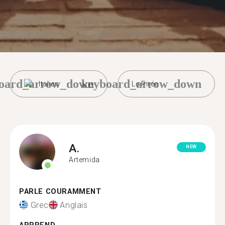
oard_arrow_down
keyboard_arrow_down
Italien
Le Pirée
A.
NEW
Artemida
PARLE COURAMMENT
Grec
Anglais