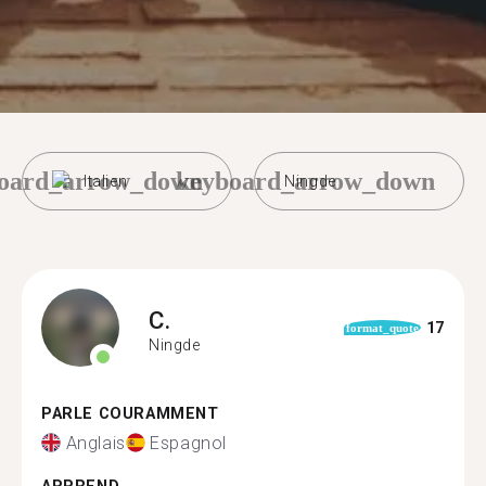
oard_arrow_down
keyboard_arrow_down
Italien
Ningde
C.
17
format_quote
Ningde
PARLE COURAMMENT
Anglais
Espagnol