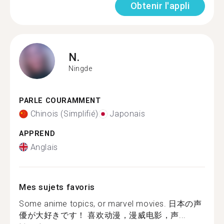
Obtenir l'appli
N.
Ningde
PARLE COURAMMENT
Chinois (Simplifié)
Japonais
APPREND
Anglais
Mes sujets favoris
Some anime topics, or marvel movies. 日本の声
優が大好きです！ 喜欢动漫，漫威电影，声...