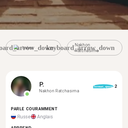
Nakhon
oard_arrow_down
keyboard_arrow_down
Italien
Ratchasima
P.
2
format_quote
Nakhon Ratchasima
PARLE COURAMMENT
Russe
Anglais