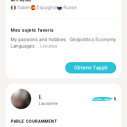
APPREND
Italien
Espagnol
Russe
Mes sujets favoris
My passions and hobbies : Geopolitics Economy
Languages ...
Lire plus
Obtenir l'appli
I.
5
format_quote
Lausanne
PARLE COURAMMENT