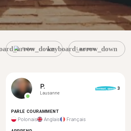
oard_arrow_down
keyboard_arrow_down
Italien
Lausanne
P.
3
format_quote
Lausanne
PARLE COURAMMENT
Polonais
Anglais
Français