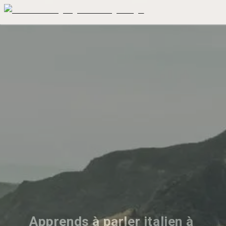
Apprends à parler italien à 