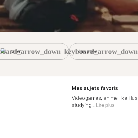
board_arrow_down
keyboard_arrow_down
Italien
Kawagoe
Mes sujets favoris
Videogames, anime-like illus
studying...
Lire plus