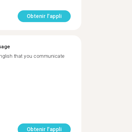
Obtenir l'appli
ssage
 English that you communicate
Obtenir l'appli