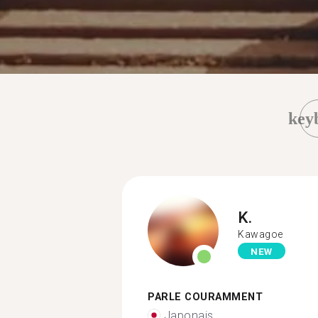
key
K.
Kawagoe
NEW
PARLE COURAMMENT
Japonais