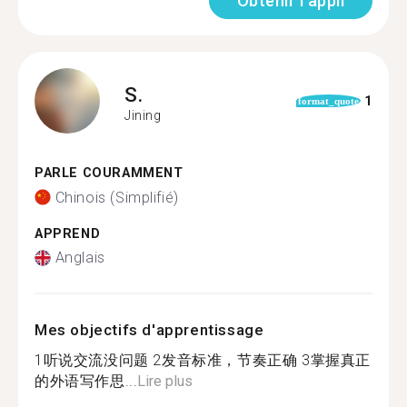
Obtenir l'appli
S.
1
format_quote
Jining
PARLE COURAMMENT
Chinois (Simplifié)
APPREND
Anglais
Mes objectifs d'apprentissage
1听说交流没问题 2发音标准，节奏正确 3掌握真正
的外语写作思...
Lire plus