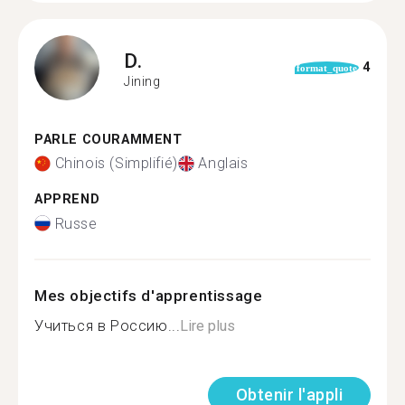
D.
4
format_quote
Jining
PARLE COURAMMENT
Chinois (Simplifié)
Anglais
APPREND
Russe
Mes objectifs d'apprentissage
Учиться в Россию...
Lire plus
Obtenir l'appli