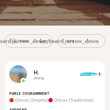
oard_arrow_down
keyboard_arrow_down
Italien
Jining
H.
5
format_quote
Jining
PARLE COURAMMENT
Chinois (Simplifié)
Chinois (Traditionnel)