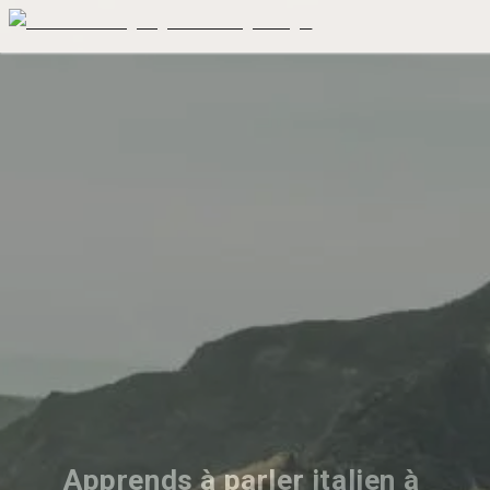
Apprends à parler italien à 