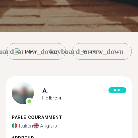
oard_arrow_down
keyboard_arrow_down
Italien
Heilbronn
A.
NEW
Heilbronn
PARLE COURAMMENT
Italien
Anglais