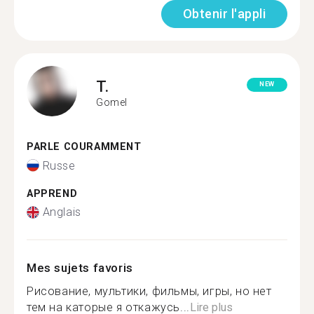
Obtenir l'appli
T.
NEW
Gomel
PARLE COURAMMENT
Russe
APPREND
Anglais
Mes sujets favoris
Рисование, мультики, фильмы, игры, но нет
тем на каторые я откажусь...
Lire plus