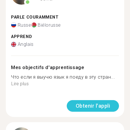
PARLE COURAMMENT
Russe
Biélorusse
APPREND
Anglais
Mes objectifs d'apprentissage
Что если я выучю язык я поеду в эту стран...
Lire plus
Obtenir l'appli