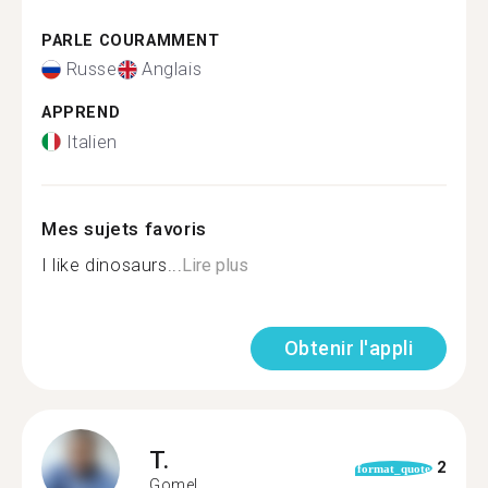
PARLE COURAMMENT
Russe
Anglais
APPREND
Italien
Mes sujets favoris
I like dinosaurs...
Lire plus
Obtenir l'appli
T.
2
format_quote
Gomel