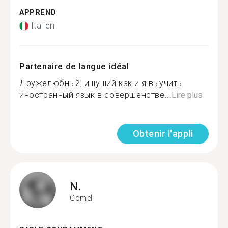
APPREND
Italien
Partenaire de langue idéal
Дружелюбный, ищущий как и я выучить
иностранный язык в совершенстве...
Lire plus
Obtenir l'appli
N.
Gomel