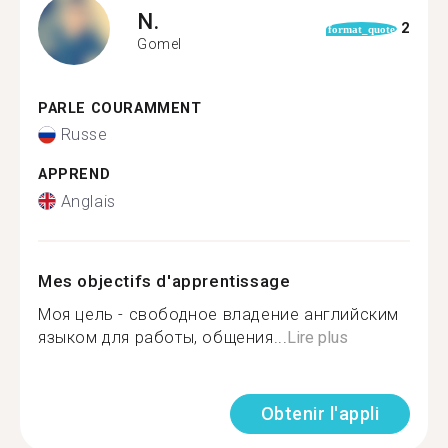
N.
2
format_quote
Gomel
PARLE COURAMMENT
Russe
APPREND
Anglais
Mes objectifs d'apprentissage
Моя цель - свободное владение английским
языком для работы, общения...
Lire plus
Obtenir l'appli