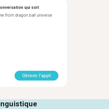
onversation qui soit
me from dragon ball universe
Obtenir l'appli
linguistique