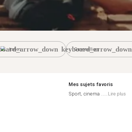
board_arrow_down
keyboard_arrow_down
Italien
Gennevilliers
Mes sujets favoris
Sport, cinema .....
Lire plus