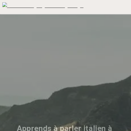
Apprends à parler italien à 