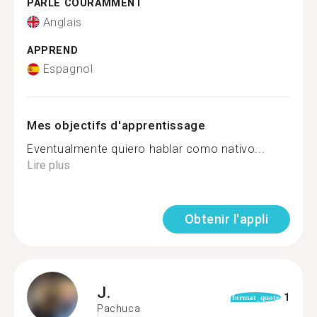
PARLE COURAMMENT
Anglais
APPREND
Espagnol
Mes objectifs d'apprentissage
Eventualmente quiero hablar como nativo...
Lire plus
Obtenir l'appli
J.
1
format_quote
Pachuca