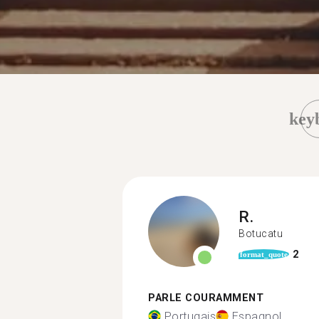
key
R.
Botucatu
2
format_quote
PARLE COURAMMENT
Portugais
Espagnol