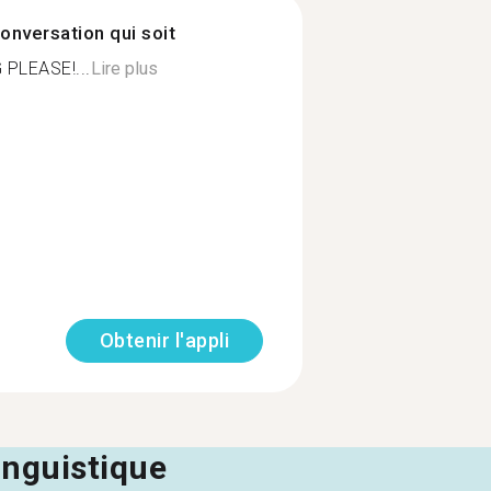
onversation qui soit
 PLEASE!...
Lire plus
Obtenir l'appli
linguistique