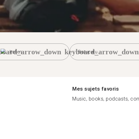
board_arrow_down
keyboard_arrow_down
Italien
Botucatu
Mes sujets favoris
Music, books, podcasts, com