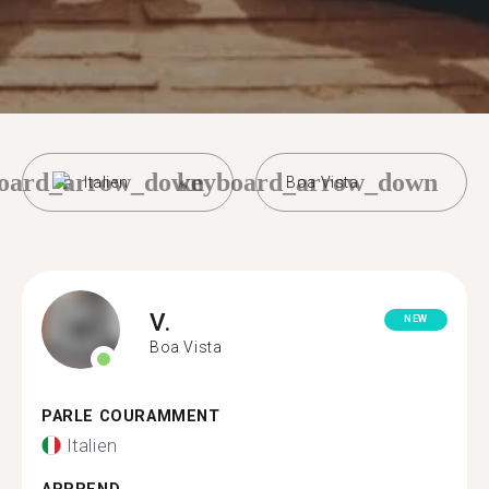
oard_arrow_down
keyboard_arrow_down
Italien
Boa Vista
V.
NEW
Boa Vista
PARLE COURAMMENT
Italien