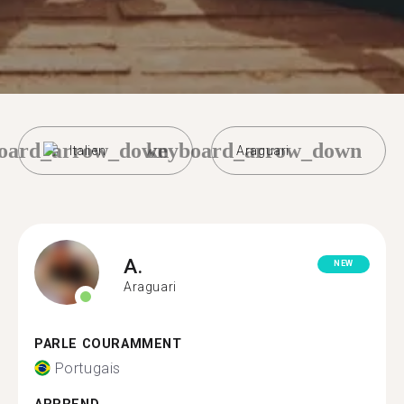
oard_arrow_down
keyboard_arrow_down
Italien
Araguari
A.
NEW
Araguari
PARLE COURAMMENT
Portugais