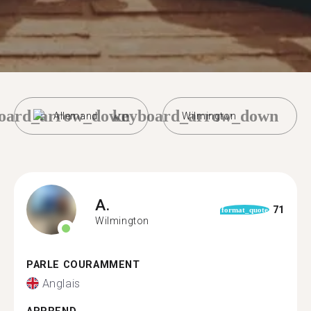
oard_arrow_down
keyboard_arrow_down
Allemand
Wilmington
A.
71
format_quote
Wilmington
PARLE COURAMMENT
Anglais