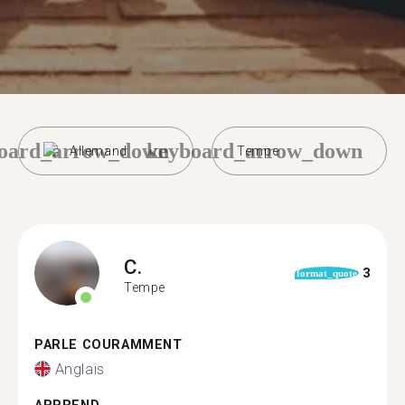
oard_arrow_down
keyboard_arrow_down
Allemand
Tempe
C.
3
format_quote
Tempe
PARLE COURAMMENT
Anglais