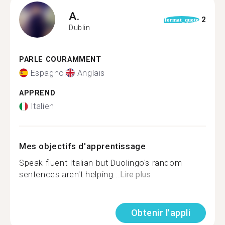
A.
2
format_quote
Dublin
PARLE COURAMMENT
Espagnol
Anglais
APPREND
Italien
Mes objectifs d'apprentissage
Speak fluent Italian but Duolingo's random
sentences aren't helping...
Lire plus
Obtenir l'appli