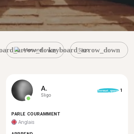
oard_arrow_down
keyboard_arrow_down
Allemand
Sligo
A.
1
format_quote
Sligo
PARLE COURAMMENT
Anglais