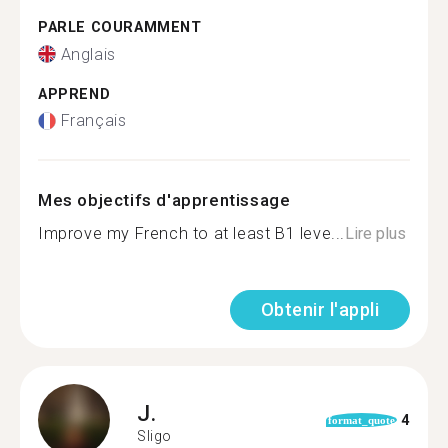
PARLE COURAMMENT
Anglais
APPREND
Français
Mes objectifs d'apprentissage
Improve my French to at least B1 leve...
Lire plus
Obtenir l'appli
J.
4
format_quote
Sligo