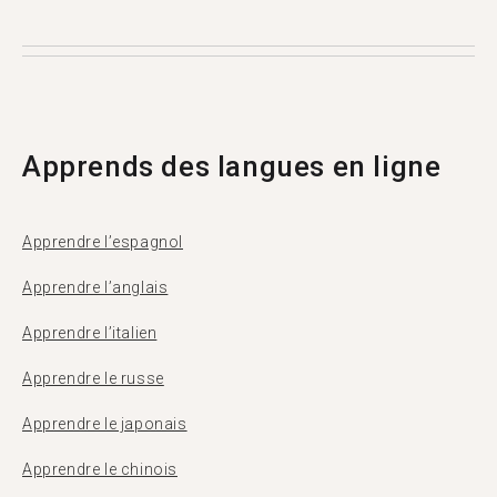
les utilisateurs s'apprennent mutuellement leur
langue maternelle. Chaque mois, plus de 500
000 personnes visitent Tandem, et 1 369 d'entre
elles viennent de Port-Vila.
Apprends des langues en ligne
Apprendre l’espagnol
Apprendre l’anglais
Apprendre l’italien
Apprendre le russe
Apprendre le japonais
Apprendre le chinois