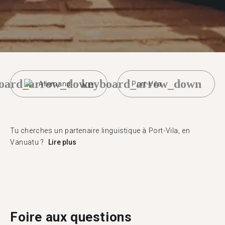
oard_arrow_down
keyboard_arrow_down
Allemand
Port-Vila
Tu cherches un partenaire linguistique à Port-Vila, en
Vanuatu ?
Lire plus
Foire aux questions