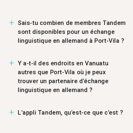
Sais-tu combien de membres Tandem
sont disponibles pour un échange
linguistique en allemand à Port-Vila ?
À Port-Vila, il y a 1 369 membres prêts pour un
Y a-t-il des endroits en Vanuatu
échange linguistique en allemand.
autres que Port-Vila où je peux
trouver un partenaire d'échange
linguistique en allemand ?
Tu peux aussi trouver un partenaire Tandem en
L'appli Tandem, qu'est-ce que c'est ?
allemand à %%randomCity%%.
Tandem est une appli d'échange linguistique où