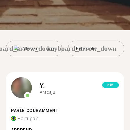
oard_arrow_down
keyboard_arrow_down
Allemand
Petrópolis
Y.
NEW
Aracaju
PARLE COURAMMENT
Portugais