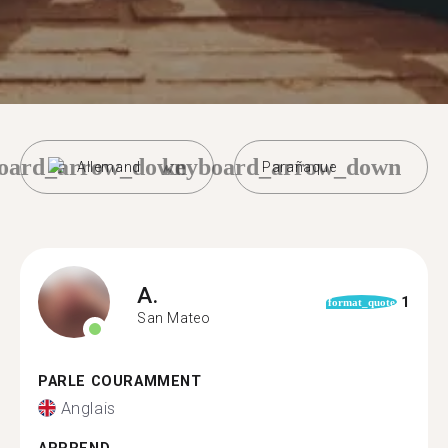
oard_arrow_down
keyboard_arrow_down
Allemand
Parañaque
A.
1
format_quote
San Mateo
PARLE COURAMMENT
Anglais