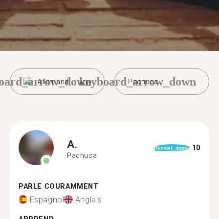
oard_arrow_down
keyboard_arrow_down
Allemand
Pachuca
A.
10
format_quote
Pachuca
PARLE COURAMMENT
Espagnol
Anglais