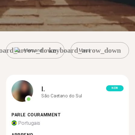
oard_arrow_down
keyboard_arrow_down
Allemand
Mauá
I.
NEW
São Caetano do Sul
PARLE COURAMMENT
Portugais