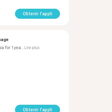
Obtenir l'appli
ssage
a for 1yea...
Lire plus
Obtenir l'appli