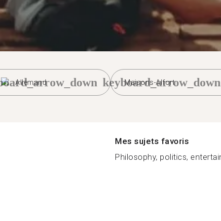
board_arrow_down
keyboard_arrow_down
Allemand
Maisons-Alfort
Mes sujets favoris
Philosophy, politics, enterta