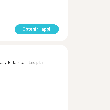
Obtenir l'appli
sy to talk to!...
Lire plus