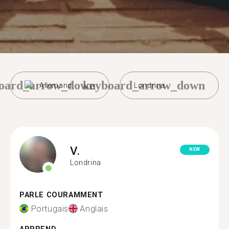
oard_arrow_down
keyboard_arrow_down
Allemand
Londrina
V.
NEW
Londrina
PARLE COURAMMENT
Portugais
Anglais