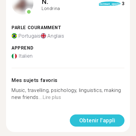
N.
3
format_quote
Londrina
PARLE COURAMMENT
Portugais
Anglais
APPREND
Italien
Mes sujets favoris
Music, travelling, psichology, linguistics, making
new friends...
Lire plus
Obtenir l'appli