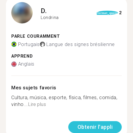
D.
2
format_quote
Londrina
PARLE COURAMMENT
Portugais
Langue des signes brésilienne
APPREND
Anglais
Mes sujets favoris
Cultura, música, esporte, física, filmes, comida,
vinho...
Lire plus
Obtenir l'appli