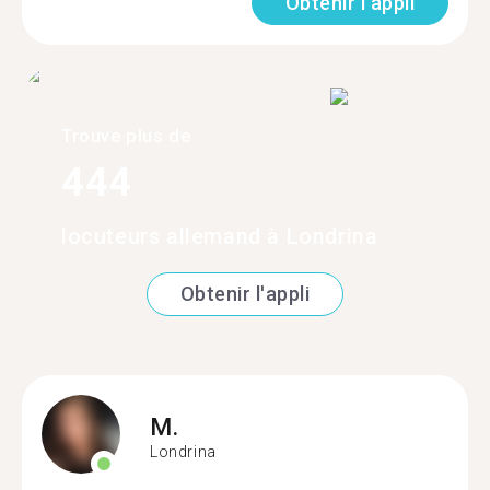
Obtenir l'appli
Trouve plus de
444
locuteurs allemand à Londrina
Obtenir l'appli
M.
Londrina