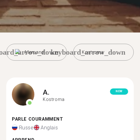
oard_arrow_down
keyboard_arrow_down
Allemand
Kostroma
A.
NEW
Kostroma
PARLE COURAMMENT
Russe
Anglais