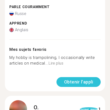
PARLE COURAMMENT
Russe
APPREND
Anglais
Mes sujets favoris
My hobby is trampolining, I occasionally write
articles on medical...
Lire plus
Obtenir l'appli
O.
1
format_quote