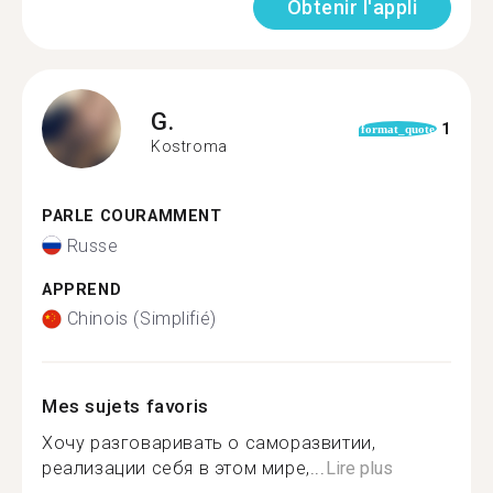
Obtenir l'appli
G.
1
format_quote
Kostroma
PARLE COURAMMENT
Russe
APPREND
Chinois (Simplifié)
Mes sujets favoris
Хочу разговаривать о саморазвитии,
реализации себя в этом мире,...
Lire plus