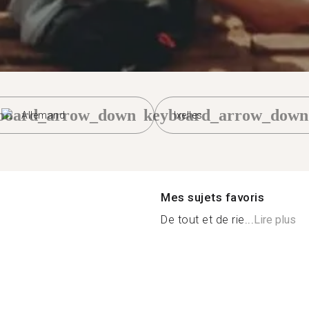
board_arrow_down
keyboard_arrow_down
Allemand
Ixelles
Mes sujets favoris
De tout et de rie...
Lire plus