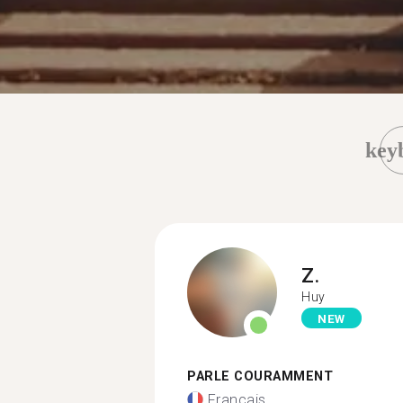
key
Z.
Huy
NEW
PARLE COURAMMENT
Français