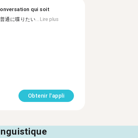
onversation qui soit
通に喋りたい...
Lire plus
Obtenir l'appli
linguistique