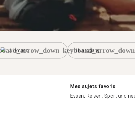
board_arrow_down
keyboard_arrow_down
Allemand
Huanggang
Mes sujets favoris
Essen, Reisen, Sport und ne