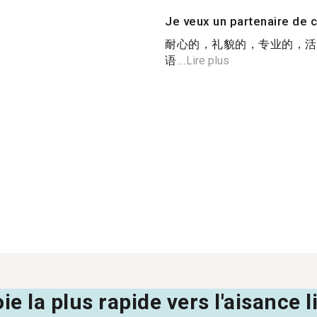
Je veux un partenaire de c
耐心的，礼貌的，专业的，活
语...
Lire plus
oie la plus rapide vers l'aisance 