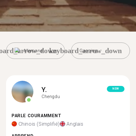
oard_arrow_down
keyboard_arrow_down
Allemand
Gaoping
Y.
NEW
Chengdu
PARLE COURAMMENT
Chinois (Simplifié)
Anglais