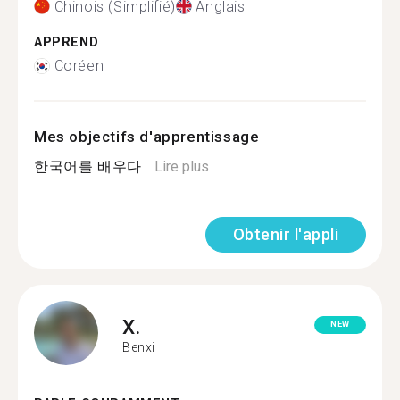
Chinois (Simplifié)
Anglais
APPREND
Coréen
Mes objectifs d'apprentissage
한국어를 배우다...
Lire plus
Obtenir l'appli
X.
NEW
Benxi