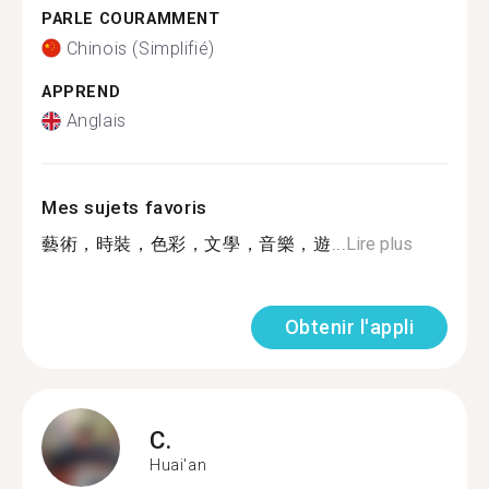
PARLE COURAMMENT
Chinois (Simplifié)
APPREND
Anglais
Mes sujets favoris
藝術，時裝，色彩，文學，音樂，遊...
Lire plus
Obtenir l'appli
C.
Huai'an