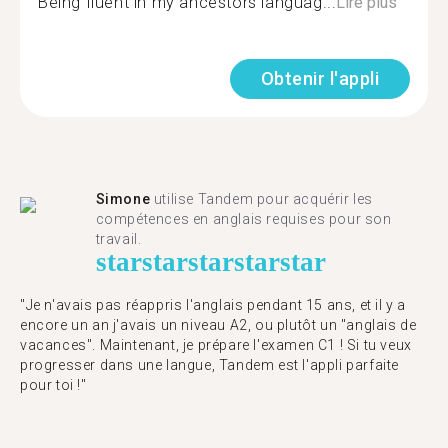
Being fluent in my ancestors languag...
Lire plus
Obtenir l'appli
Simone
utilise Tandem pour acquérir les
compétences en anglais requises pour son
travail.
star
star
star
star
star
"Je n'avais pas réappris l'anglais pendant 15 ans, et il y a
encore un an j'avais un niveau A2, ou plutôt un "anglais de
vacances". Maintenant, je prépare l'examen C1 ! Si tu veux
progresser dans une langue, Tandem est l'appli parfaite
pour toi !"