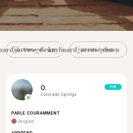
oard_arrow_down
keyboard_arrow_down
Allemand
Colorado Springs
O.
NEW
Colorado Springs
PARLE COURAMMENT
Anglais