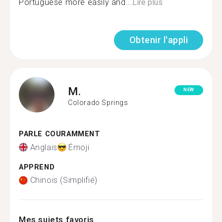
Portuguese more easily and...
Lire plus
Obtenir l'appli
M.
NEW
Colorado Springs
PARLE COURAMMENT
Anglais
Émoji
APPREND
Chinois (Simplifié)
Mes sujets favoris