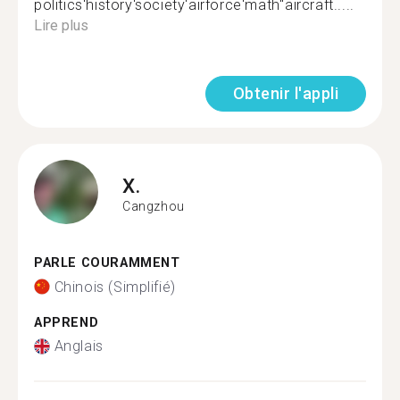
politics'history'society'airforce'math''aircraft.....
Lire plus
Obtenir l'appli
X.
Cangzhou
PARLE COURAMMENT
Chinois (Simplifié)
APPREND
Anglais