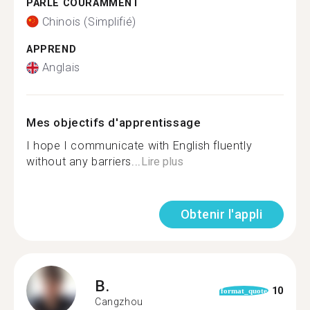
PARLE COURAMMENT
Chinois (Simplifié)
APPREND
Anglais
Mes objectifs d'apprentissage
I hope I communicate with English fluently
without any barriers...
Lire plus
Obtenir l'appli
B.
10
format_quote
Cangzhou