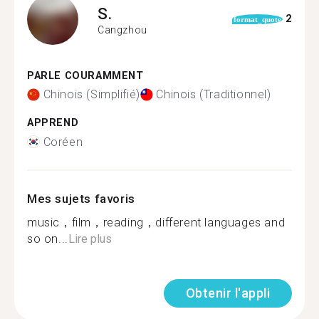
S.
2
format_quote
Cangzhou
PARLE COURAMMENT
Chinois (Simplifié)
Chinois (Traditionnel)
APPREND
Coréen
Mes sujets favoris
music，film，reading，different languages and
so on...
Lire plus
Obtenir l'appli