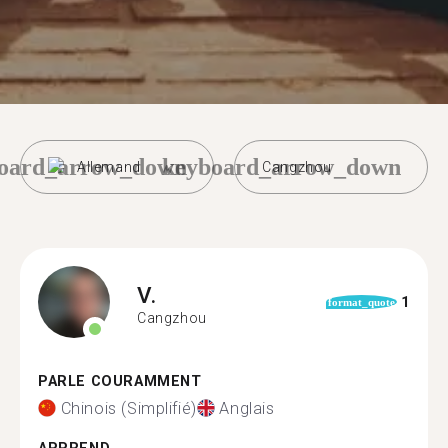
oard_arrow_down
keyboard_arrow_down
Allemand
Cangzhou
V.
1
format_quote
Cangzhou
PARLE COURAMMENT
Chinois (Simplifié)
Anglais