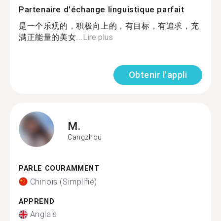
Partenaire d'échange linguistique parfait
是一个乐观的，积极向上的，有目标，有追求，充
满正能量的美女...
Lire plus
Obtenir l'appli
M.
Cangzhou
PARLE COURAMMENT
Chinois (Simplifié)
APPREND
Anglais