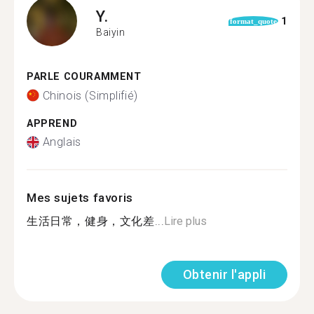
Y.
1
format_quote
Baiyin
PARLE COURAMMENT
Chinois (Simplifié)
APPREND
Anglais
Mes sujets favoris
生活日常，健身，文化差...
Lire plus
Obtenir l'appli