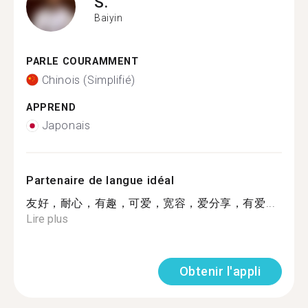
S.
Baiyin
PARLE COURAMMENT
Chinois (Simplifié)
APPREND
Japonais
Partenaire de langue idéal
友好，耐心，有趣，可爱，宽容，爱分享，有爱...
Lire plus
Obtenir l'appli