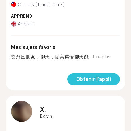
Chinois (Traditionnel)
APPREND
Anglais
Mes sujets favoris
交外国朋友，聊天，提高英语聊天能...
Lire plus
Obtenir l'appli
X.
Baiyin