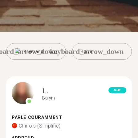
oard_arrow_down
keyboard_arrow_down
Allemand
Baiyin
L.
NEW
Baiyin
PARLE COURAMMENT
Chinois (Simplifié)