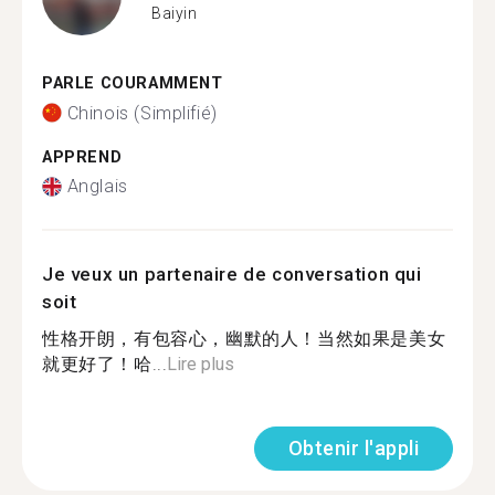
Baiyin
PARLE COURAMMENT
Chinois (Simplifié)
APPREND
Anglais
Je veux un partenaire de conversation qui
soit
性格开朗，有包容心，幽默的人！当然如果是美女
就更好了！哈...
Lire plus
Obtenir l'appli