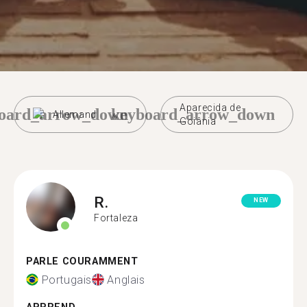
Aparecida de
oard_arrow_down
keyboard_arrow_down
Allemand
Goiânia
R.
NEW
Fortaleza
PARLE COURAMMENT
Portugais
Anglais