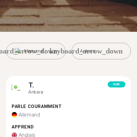
oard_arrow_down
keyboard_arrow_down
Allemand
Ankara
T.
NEW
Ankara
PARLE COURAMMENT
Allemand
APPREND
Anglais