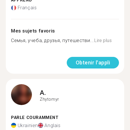
APPREND
Français
Mes sujets favoris
Сeмья, учeба, друзья, путeшeстви...
Lire plus
Obtenir l'appli
A.
Zhytomyr
PARLE COURAMMENT
Ukrainien
Anglais