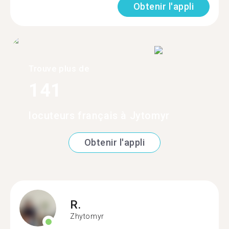
Obtenir l'appli
Trouve plus de
141
locuteurs français à Jytomyr
Obtenir l'appli
R.
Zhytomyr