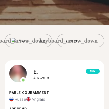
oard_arrow_down
keyboard_arrow_down
Français
Jytomyr
E.
NEW
Zhytomyr
PARLE COURAMMENT
Russe
Anglais