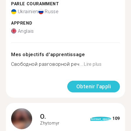
PARLE COURAMMENT
Ukrainien
Russe
APPREND
Anglais
Mes objectifs d'apprentissage
Свободной разговорной реч...
Lire plus
Obtenir l'appli
O.
109
format_quote
Zhytomyr