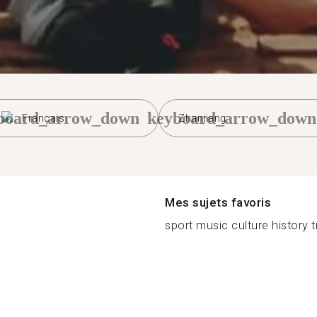
board_arrow_down
keyboard_arrow_down
Français
Zhanjiang
Mes sujets favoris
sport music culture history tr