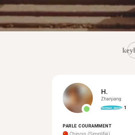
key
H.
Zhanjiang
1
format_quote
PARLE COURAMMENT
Chinois (Simplifié)