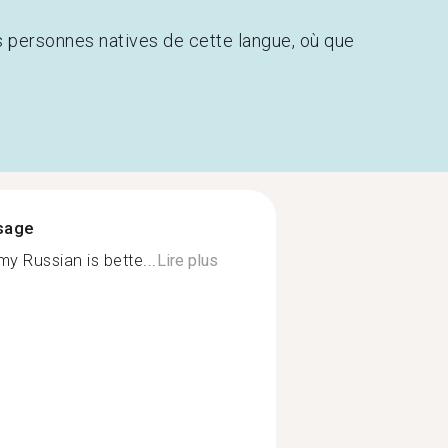
s personnes natives de cette langue, où que
ssage
sian is bette...
Lire plus