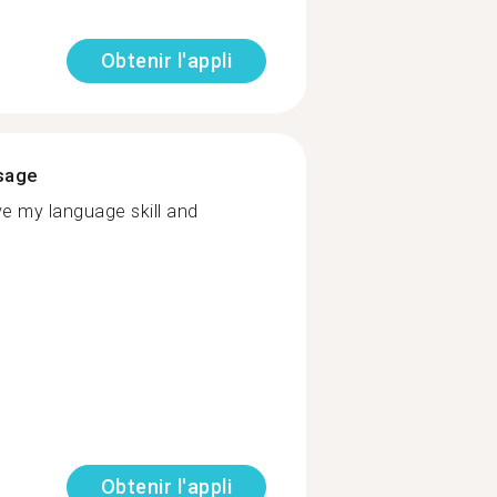
Obtenir l'appli
ssage
ve my language skill and
Obtenir l'appli