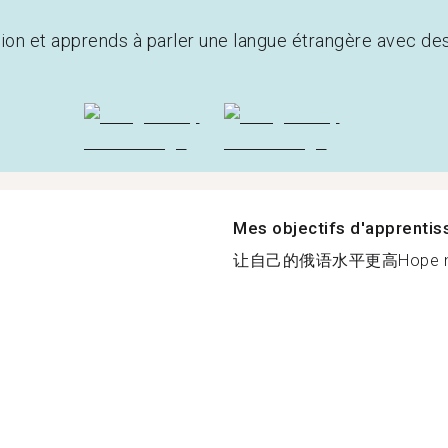
tion et apprends à parler une langue étrangère avec de
Mes objectifs d'apprenti
让自己的俄语水平更高Hope my Rus