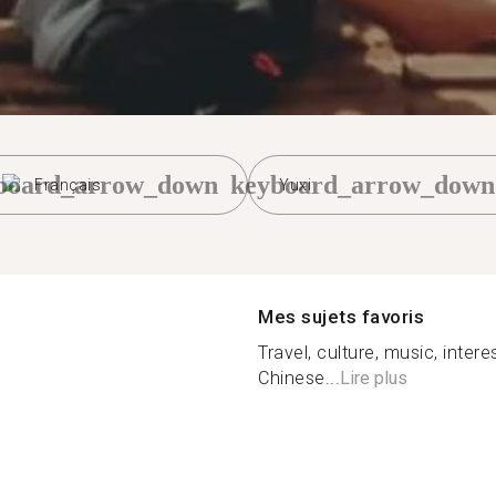
board_arrow_down
keyboard_arrow_down
Français
Yuxi
Mes sujets favoris
Travel, culture, music, inter
Chinese...
Lire plus