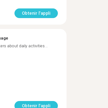
Obtenir l'appli
ssage
ers about daily activities...
Obtenir l'appli