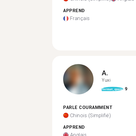
APPREND
Français
A.
Yuxi
9
format_quote
PARLE COURAMMENT
Chinois (Simplifié)
APPREND
Anglais