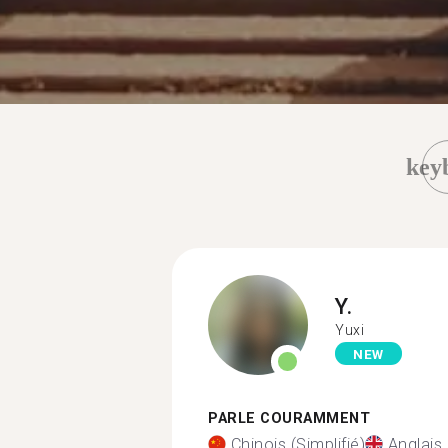
key
Y.
Yuxi
NEW
PARLE COURAMMENT
Chinois (Simplifié)
Anglais