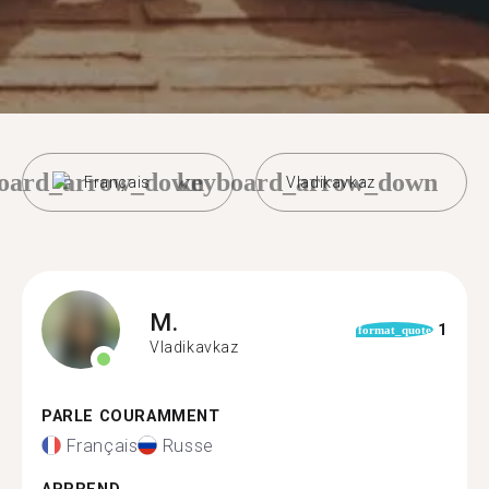
oard_arrow_down
keyboard_arrow_down
Français
Vladikavkaz
M.
1
format_quote
Vladikavkaz
PARLE COURAMMENT
Français
Russe