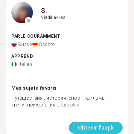
S.
Vladikavkaz
PARLE COURAMMENT
Russe
Ossète
APPREND
Italien
Mes sujets favoris
Путешествия , история ,спорт , фильмы ,
книги, психология ...
Lire plus
Obtenir l'appli