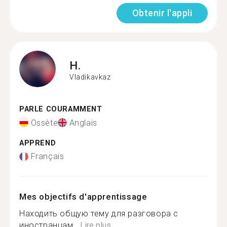
Obtenir l'appli
H.
Vladikavkaz
PARLE COURAMMENT
Ossète
Anglais
APPREND
Français
Mes objectifs d'apprentissage
Находить общую тему для разговора с
иностранцам...
Lire plus