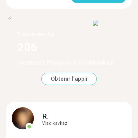
Trouve plus de
206
locuteurs français à Vladikavkaz
Obtenir l'appli
R.
Vladikavkaz