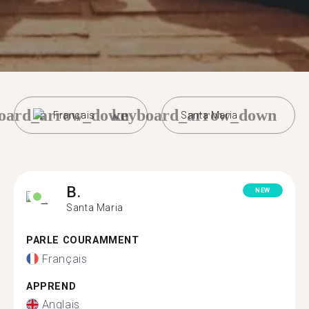
oard_arrow_down
keyboard_arrow_down
Français
Santa Maria
B.
NEW
Santa Maria
PARLE COURAMMENT
Français
APPREND
Anglais