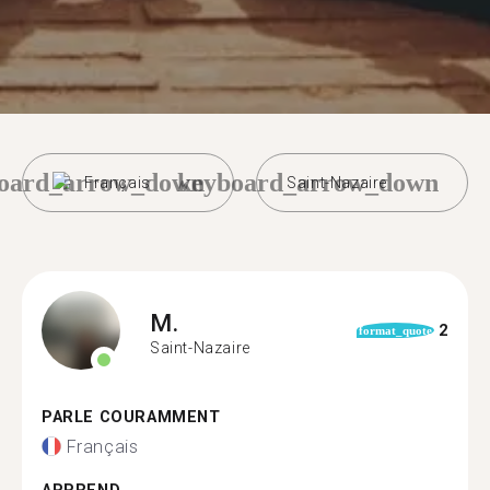
oard_arrow_down
keyboard_arrow_down
Français
Saint-Nazaire
M.
2
format_quote
Saint-Nazaire
PARLE COURAMMENT
Français