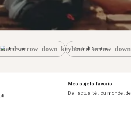
board_arrow_down
keyboard_arrow_down
Français
Pontault-Combault
Mes sujets favoris
De l actualité , du monde ,de 
lt