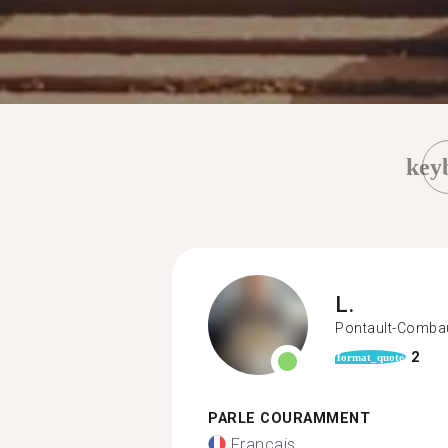
key
L.
Pontault-Combau
2
format_quote
PARLE COURAMMENT
Français