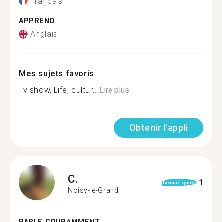
Français
APPREND
Anglais
Mes sujets favoris
Tv show, Life, cultur...
Lire plus
Obtenir l'appli
C.
1
format_quote
Noisy-le-Grand
PARLE COURAMMENT