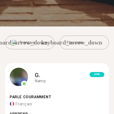
oard_arrow_down
keyboard_arrow_down
Français
Plouzané
G.
NEW
Nancy
PARLE COURAMMENT
Français