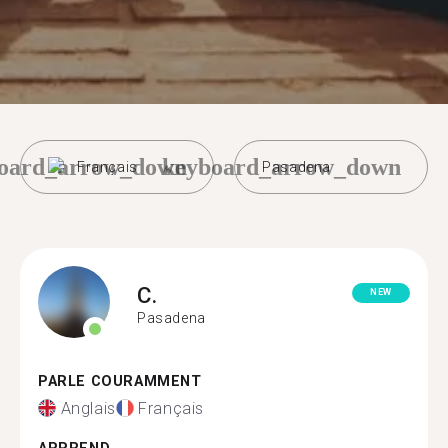
oard_arrow_down
keyboard_arrow_down
Français
Pasadena
C.
NEW
Pasadena
PARLE COURAMMENT
Anglais
Français