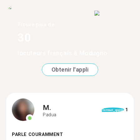
Trouve plus de
30
locuteurs français à Modugno
Obtenir l'appli
M.
1
format_quote
Padua
PARLE COURAMMENT