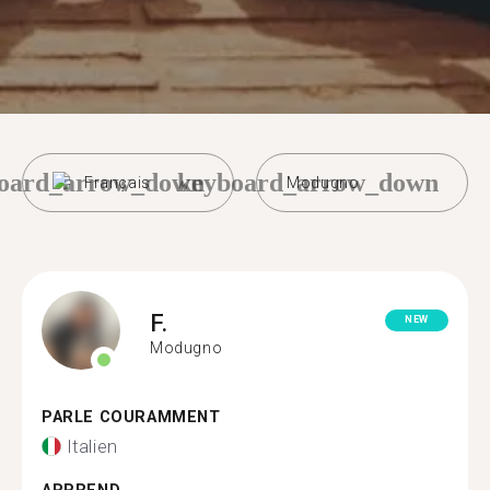
oard_arrow_down
keyboard_arrow_down
Français
Modugno
F.
NEW
Modugno
PARLE COURAMMENT
Italien