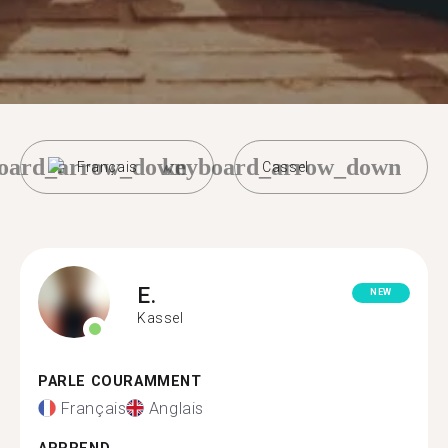
oard_arrow_down
keyboard_arrow_down
Français
Cassel
E.
NEW
Kassel
PARLE COURAMMENT
Français
Anglais