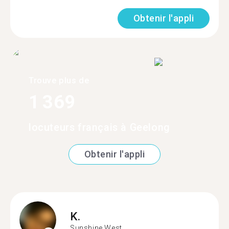
Obtenir l'appli
Trouve plus de
1 369
locuteurs français à Geelong
Obtenir l'appli
K.
Sunshine West