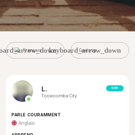
oard_arrow_down
keyboard_arrow_down
Français
Geelong
L.
NEW
Toowoomba City
PARLE COURAMMENT
Anglais