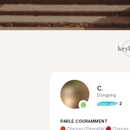
key
C.
Dongying
2
format_quote
PARLE COURAMMENT
Chinois (Simplifié)
Chinois 