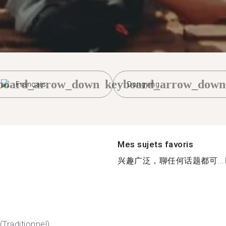
board_arrow_down
keyboard_arrow_down
Français
Dongying
Mes sujets favoris
兴趣广泛，聊任何话题都可...
(Traditionnel)