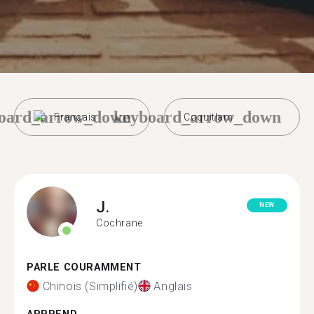
oard_arrow_down
keyboard_arrow_down
Français
Coquitlam
J.
NEW
Cochrane
PARLE COURAMMENT
Chinois (Simplifié)
Anglais