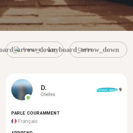
oard_arrow_down
keyboard_arrow_down
Français
Chelles
D.
9
format_quote
Chelles
PARLE COURAMMENT
Français