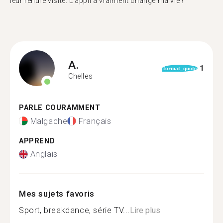
leur rendre visite. L'appli a vraiment changé ma vie !"
A.
1
format_quote
Chelles
PARLE COURAMMENT
Malgache
Français
APPREND
Anglais
Mes sujets favoris
Sport, breakdance, série TV...
Lire plus