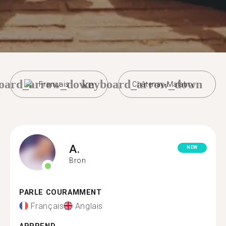
oard_arrow_down
keyboard_arrow_down
Français
Châtenay-Malabry
A.
NEW
Bron
PARLE COURAMMENT
Français
Anglais